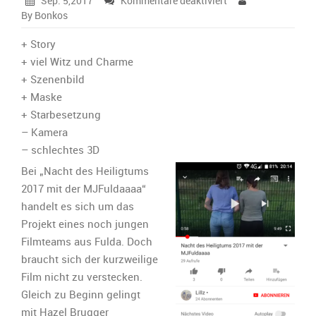
Sep. 5,2017
Kommentare deaktiviert
Bonkos‘
By Bonkos
kurze
Filmkritik
+ Story
zu
+ viel Witz und Charme
„Nacht
+ Szenenbild
des
+ Maske
Heiligtums
2017
+ Starbesetzung
mit
– Kamera
der
– schlechtes 3D
MJFuldaaaa“:
Bei „Nacht des Heiligtums
2017 mit der MJFuldaaaa“
handelt es sich um das
Projekt eines noch jungen
Filmteams aus Fulda. Doch
braucht sich der kurzweilige
Film nicht zu verstecken.
Gleich zu Beginn gelingt
mit Hazel Brugger