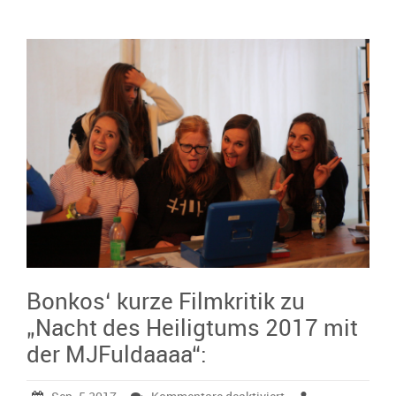
Bonkos‘ kurze Filmkritik zu
„Nacht des Heiligtums 2017 mit
der MJFuldaaaa“:
für