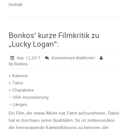
hinhält.
Bonkos‘ kurze Filmkritik zu
„Lucky Logan“:
für
Sep. 12,2017
Kommentare deaktiviert
Bonkos‘
By Bonkos
kurze
Filmkritik
+ Kamera
zu
+ Twist
„Lucky
+ Charaktere
Logan“:
– USA-Inszenierung
– Längen
Ein Film, der etwas Mühe hat, Fahrt aufzunehmen. Dabei
hat er durchaus seine Qualitäten. So ist insbesondere
die hervorragende Kameraführung zu betonen, die