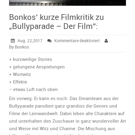
Bonkos‘ kurze Filmkritik zu
„Bullyparade – Der Film“:
für
Aug. 22,2017
Kommentare deaktiviert
Bonkos‘
By Bonkos
kurze
Filmkritik
+ kurzweilige Stories
zu
+ gelungene Anspielungen
„Bullyparade
+ Wortwitz
–
+ Effekte
Der
Film“:
– etwas Luft nach oben
Ein vorweg: Er kann es noch. Das Dreamteam aus der
Bullyparade parodiert ganz grandios die Genres und
Filme der Leinwandwelt. Dabei leben alte Charaktere auf
und unterhalten den Zuschauer in ganz wundervoller Art
und Weise mit Witz und Charme. Die Mischung aus