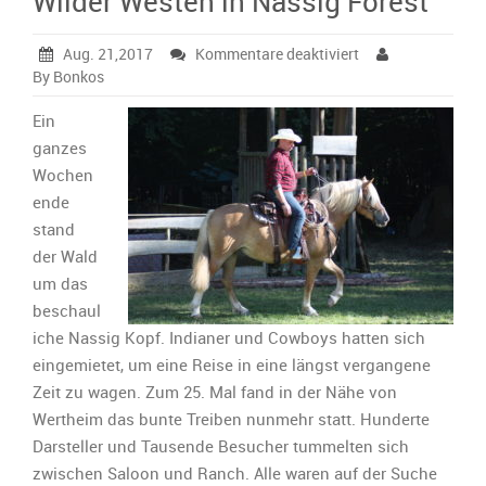
Wilder Westen in Nassig Forest
für
Aug. 21,2017
Kommentare deaktiviert
Wilder
By Bonkos
Westen
in
Ein
Nassig
ganzes
Forest
Wochen
ende
stand
der Wald
um das
beschaul
iche Nassig Kopf. Indianer und Cowboys hatten sich
eingemietet, um eine Reise in eine längst vergangene
Zeit zu wagen. Zum 25. Mal fand in der Nähe von
Wertheim das bunte Treiben nunmehr statt. Hunderte
Darsteller und Tausende Besucher tummelten sich
zwischen Saloon und Ranch. Alle waren auf der Suche