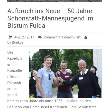
Aufbruch ins Neue – 50 Jahre
Schönstatt-Mannesjugend im
Bistum Fulda
für
Aug. 27,2017
Kommentare deaktiviert
Aufbruch
By Bonkos
ins
Neue
Das
–
Kapellch
50
en im
Jahre
Künzelle
Schönstatt-
Mannesjugend
r Ortsteil
im
Dietersh
Bistum
ausen
Fulda
stand
bereits zehn Jahre als anno 1967 – anlässlich des
Besuchs von Pater Josef Kentenich – die Schönstatt-