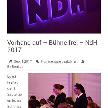
Vorhang auf – Bühne frei – NdH
2017
für
Sep. 1,2017
Kommentare deaktiviert
Vorhang
By Bonkos
auf
–
Es ist
Bühne
Freitag,
frei
der 1.
–
Septemb
NdH
2017
er. Es ist
Schönst