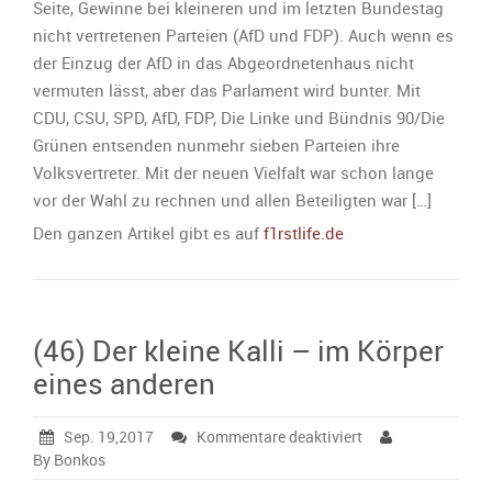
Seite, Gewinne bei kleineren und im letzten Bundestag
nicht vertretenen Parteien (AfD und FDP). Auch wenn es
der Einzug der AfD in das Abgeordnetenhaus nicht
vermuten lässt, aber das Parlament wird bunter. Mit
CDU, CSU, SPD, AfD, FDP, Die Linke und Bündnis 90/Die
Grünen entsenden nunmehr sieben Parteien ihre
Volksvertreter. Mit der neuen Vielfalt war schon lange
vor der Wahl zu rechnen und allen Beteiligten war […]
Den ganzen Artikel gibt es auf
f1rstlife.de
(46) Der kleine Kalli – im Körper
eines anderen
für
Sep. 19,2017
Kommentare deaktiviert
(46)
By Bonkos
Der