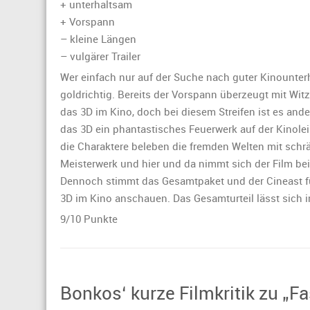
+ unterhaltsam
of
the
+ Vorspann
Galaxy
– kleine Längen
Vol.
– vulgärer Trailer
2“
Wer einfach nur auf der Suche nach guter Kinounterhal
goldrichtig. Bereits der Vorspann überzeugt mit W
das 3D im Kino, doch bei diesem Streifen ist es and
das 3D ein phantastisches Feuerwerk auf der Kinol
die Charaktere beleben die fremden Welten mit schräg
Meisterwerk und hier und da nimmt sich der Film bei 
Dennoch stimmt das Gesamtpaket und der Cineast fü
3D im Kino anschauen. Das Gesamturteil lässt sich in
9/10 Punkte
Bonkos‘ kurze Filmkritik zu „Fa