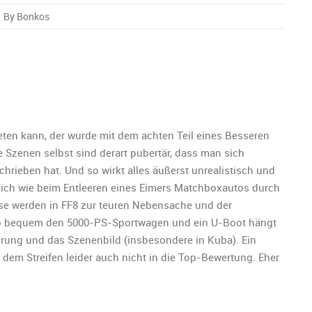
By Bonkos
ik
eten kann, der wurde mit dem achten Teil eines Besseren
e Szenen selbst sind derart pubertär, dass man sich
chrieben hat. Und so wirkt alles äußerst unrealistisch und
sich wie beim Entleeren eines Eimers Matchboxautos durch
se werden in FF8 zur teuren Nebensache und der
doo bequem den 5000-PS-Sportwagen und ein U-Boot hängt
hrung und das Szenenbild (insbesondere in Kuba). Ein
 dem Streifen leider auch nicht in die Top-Bewertung. Eher