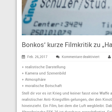
Bonkos‘ kurze Filmkritik zu „
für
Feb. 26,2017
Kommentare deaktiviert
Bonkos‘
kurze
+ realistische Darstellung
Filmkrit
+ Kamera und Szenenbild
zu
+ Atmosphäre
„Hacks
+ moralische Botschaft
Ridge
–
Stell dir vor es ist Krieg und keiner fasst eine Waff
Die
realistischer Anti-Kriegsfilm gelungen, der den Kin
Entsche
hineinzieht. Ein Film, bei dem die Luft wegbleibt. Dab
Altersfreigabe FSK 16 ist durchaus gerechtfertigt. G