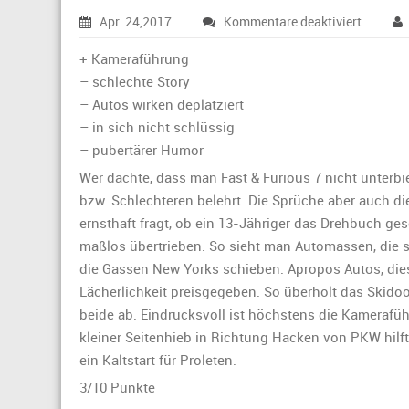
für
Apr. 24,2017
Kommentare deaktiviert
Bonkos‘
kurze
+ Kameraführung
Filmkrit
– schlechte Story
zu
– Autos wirken deplatziert
„Fast
– in sich nicht schlüssig
&
Furious
– pubertärer Humor
8“:
Wer dachte, dass man Fast & Furious 7 nicht unterbi
bzw. Schlechteren belehrt. Die Sprüche aber auch di
ernsthaft fragt, ob ein 13-Jähriger das Drehbuch ges
maßlos übertrieben. So sieht man Automassen, die 
die Gassen New Yorks schieben. Apropos Autos, die
Lächerlichkeit preisgegeben. So überholt das Ski
beide ab. Eindrucksvoll ist höchstens die Kamerafü
kleiner Seitenhieb in Richtung Hacken von PKW hilft
ein Kaltstart für Proleten.
3/10 Punkte