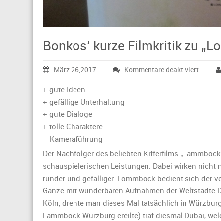
Bonkos‘ kurze Filmkritik zu „
für
März 26,2017
Kommentare deaktiviert
Bonkos
kurze
+ gute Ideen
Filmkri
+ gefällige Unterhaltung
zu
+ gute Dialoge
„Lommb
+ tolle Charaktere
– Kameraführung
Der Nachfolger des beliebten Kifferfilms „Lammbock
schauspielerischen Leistungen. Dabei wirken nicht nu
runder und gefälliger. Lommbock bedient sich der v
Ganze mit wunderbaren Aufnahmen der Weltstädte 
Köln, drehte man dieses Mal tatsächlich in Würzbur
Lammbock Würzburg ereilte) traf diesmal Dubai, wel