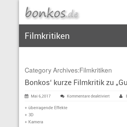
Filmkritiken
Category Archives:Filmkritiken
Bonkos‘ kurze Filmkritik zu „Gu
für
Mai 6,2017
Kommentare deaktiviert
Bonkos‘
kurze
+ überragende Effekte
Filmkritik
+ 3D
zu
+ Kamera
„Guardia