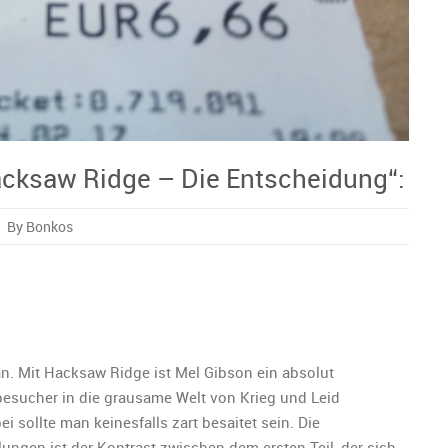
Hacksaw Ridge – Die Entscheidung“:
By Bonkos
ik
aw
e an. Mit Hacksaw Ridge ist Mel Gibson ein absolut
obesucher in die grausame Welt von Krieg und Leid
idung“:
ei sollte man keinesfalls zart besaitet sein. Die
elungen ist der Kontrast zwischen dem ersten Teil, der sich