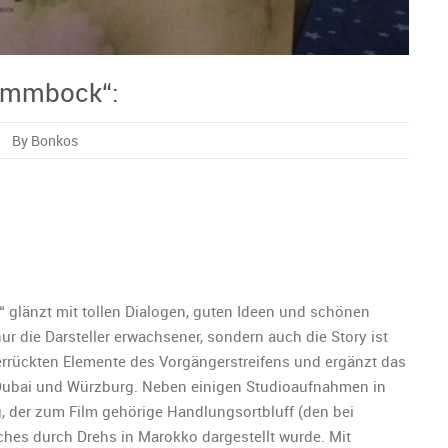
Lommbock“:
By Bonkos
‘
tik
ock“:
“ glänzt mit tollen Dialogen, guten Ideen und schönen
r die Darsteller erwachsener, sondern auch die Story ist
errückten Elemente des Vorgängerstreifens und ergänzt das
Dubai und Würzburg. Neben einigen Studioaufnahmen in
g, der zum Film gehörige Handlungsortbluff (den bei
ches durch Drehs in Marokko dargestellt wurde. Mit