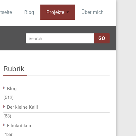
tseite
Blog
Projekte
Über mich
GO
Rubrik
Blog
(512)
Der kleine Kalli
(63)
Filmkritiken
(139)