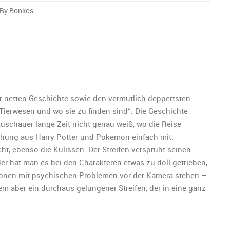
By Bonkos
k
tische
n
ner netten Geschichte sowie den vermutlich deppertsten
he Tierwesen und wo sie zu finden sind“. Die Geschichte
uschauer lange Zeit nicht genau weiß, wo die Reise
chung aus Harry Potter und Pokemon einfach mit.
ht, ebenso die Kulissen. Der Streifen versprüht seinen
r hat man es bei den Charakteren etwas zu doll getrieben,
sonen mit psychischen Problemen vor der Kamera stehen –
lem aber ein durchaus gelungener Streifen, der in eine ganz