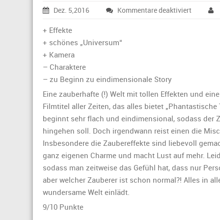
für
Dez. 5,2016
Kommentare deaktiviert
Bonkos‘
kurze
+ Effekte
Filmkriti
+ schönes „Universum“
zu
+ Kamera
„Phantas
– Charaktere
Tierwese
und
– zu Beginn zu eindimensionale Story
wo
Eine zauberhafte (!) Welt mit tollen Effekten und ei
sie
Filmtitel aller Zeiten, das alles bietet „Phantastisc
zu
finden
beginnt sehr flach und eindimensional, sodass der Z
sind“:
hingehen soll. Doch irgendwann reist einen die Mis
Insbesondere die Zaubereffekte sind liebevoll gemac
ganz eigenen Charme und macht Lust auf mehr. Leide
sodass man zeitweise das Gefühl hat, dass nur Per
aber welcher Zauberer ist schon normal?! Alles in al
wundersame Welt einlädt.
9/10 Punkte