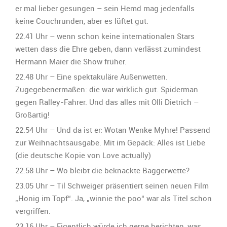
er mal lieber gesungen – sein Hemd mag jedenfalls
keine Couchrunden, aber es lüftet gut.
22.41 Uhr – wenn schon keine internationalen Stars
wetten dass die Ehre geben, dann verlässt zumindest
Hermann Maier die Show früher.
22.48 Uhr – Eine spektakuläre Außenwetten.
Zugegebenermaßen: die war wirklich gut. Spiderman
gegen Ralley-Fahrer. Und das alles mit Olli Dietrich –
Großartig!
22.54 Uhr – Und da ist er: Wotan Wenke Myhre! Passend
zur Weihnachtsausgabe. Mit im Gepäck: Alles ist Liebe
(die deutsche Kopie von Love actually)
22.58 Uhr – Wo bleibt die beknackte Baggerwette?
23.05 Uhr – Til Schweiger präsentiert seinen neuen Film
„Honig im Topf“. Ja, „winnie the poo“ war als Titel schon
vergriffen.
23.16 Uhr – Eigentlich würde ich gerne berichten, was