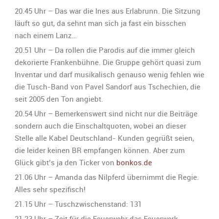
20.45 Uhr – Das war die Ines aus Erlabrunn. Die Sitzung
läuft so gut, da sehnt man sich ja fast ein bisschen
nach einem Lanz…
20.51 Uhr – Da rollen die Parodis auf die immer gleich
dekorierte Frankenbühne. Die Gruppe gehört quasi zum
Inventar und darf musikalisch genauso wenig fehlen wie
die Tusch-Band von Pavel Sandorf aus Tschechien, die
seit 2005 den Ton angiebt.
20.54 Uhr – Bemerkenswert sind nicht nur die Beiträge
sondern auch die Einschaltquoten, wobei an dieser
Stelle alle Kabel Deutschland- Kunden gegrüßt seien,
die leider keinen BR empfangen können. Aber zum
Glück gibt’s ja den Ticker von
bonkos.de
21.06 Uhr – Amanda das Nilpferd übernimmt die Regie.
Alles sehr spezifisch!
21.15 Uhr – Tuschzwischenstand: 131
21.23 Uhr – Zeit für die Feuerwehr das Feuerwerk