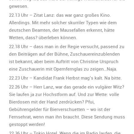
gewesen.
22.13 Uhr – Zitat Lanz: das war ganz großes Kino.
Allerdings. Mit mehr solcher skurriler Typen wie dem
deutschen Beamten, der Mausefallen erkennt, hätte
Wetten, dass? überleben können.
22.18 Uhr – dass man in der Regie versucht, passend zu
den Beiträgen auf der Bühne, Zuschauereinzublenden
ist bekannt, aber beim Auftritt von Christine Urspruch
eine Zuschauerin mit Opernfernglas zu zeigen…Naja.
22.23 Uhr – Kandidat Frank Herbst mag’s kalt. Na bitte.
22.26 Uhr – Herr Lanz, war das gerade ein vulgärer Witz?
Sie laufen ja zur Hochstform auf. Und zur Wette: volle
Bierdosen mit der Hand zerdrücken? Pfui,
Gebührengelder für Bierverschuetten – wo ist der
Fernsehrat, wenn man ihn braucht. Diese Sendung muss
gestoppt werden!
22.36 Uhr – Tokio Hotel. Wenn die im Radio laufen, die