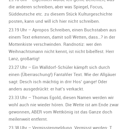
die anderen schreiben, aber was Spiegel, Focus,
Süddeutsche etc. zu diesem Stück Kulturgeschichte
posten, kann und will ich hier nicht schreiben.
23.19 Uhr – Apropos Schreiben, einen Buchstaben aus
einem Text erkennen, damit soll Wetten, dass…? in der
Mottenkiste verschwinden. Randnotiz: wer den
Weihnachtsmann nicht kennt, ist nicht bibelfest. Herr
Lanz, großartig!
23.27 Uhr – Ein Walldorf-Schüler kämpft sich durch
einen (Überraschung!) FantaVier Text. Wie der Allgäuer
sagt: Desch isch mächtig in drrr Hos‘ gange! Oder
anders ausgedrückt: er hat’s verkackt.
23.33 Uhr – Thomas Egold, diesen Namen werden wir
wohl auch nie wieder hören. Die Wette ist am Ende zwar
gewonnen, ABER vom Wettkönig ist das Ganze doch
meilenweit entfernt.
23.38 Uhr – Vermisstenmeldung. Vermisst werden: T.