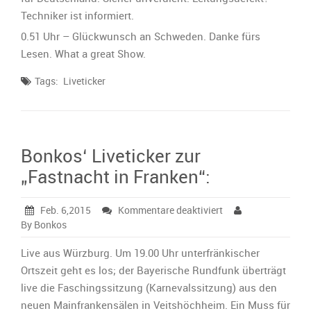
Techniker ist informiert.
0.51 Uhr – Glückwunsch an Schweden. Danke fürs
Lesen. What a great Show.
Tags:
Liveticker
Bonkos‘ Liveticker zur
„Fastnacht in Franken“:
für
Feb. 6,2015
Kommentare deaktiviert
Bonkos‘
By Bonkos
Liveticker
zur
Live aus Würzburg. Um 19.00 Uhr unterfränkischer
„Fastnacht
Ortszeit geht es los; der Bayerische Rundfunk überträgt
in
live die Faschingssitzung (Karnevalssitzung) aus den
Franken“:
neuen Mainfrankensälen in Veitshöchheim. Ein Muss für