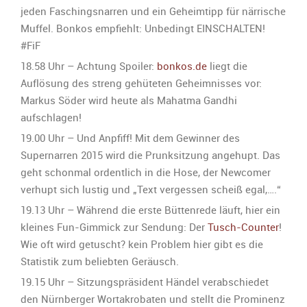
jeden Faschingsnarren und ein Geheimtipp für närrische
Muffel. Bonkos empfiehlt: Unbedingt EINSCHALTEN!
‪#‎FiF
18.58 Uhr – Achtung Spoiler:
bonkos.de
liegt die
Auflösung des streng gehüteten Geheimnisses vor:
Markus Söder wird heute als Mahatma Gandhi
aufschlagen!
19.00 Uhr – Und Anpfiff! Mit dem Gewinner des
Supernarren 2015 wird die Prunksitzung angehupt. Das
geht schonmal ordentlich in die Hose, der Newcomer
verhupt sich lustig und „Text vergessen scheiß egal,….“
19.13 Uhr – Während die erste Büttenrede läuft, hier ein
kleines Fun-Gimmick zur Sendung: Der
Tusch-Counter
!
Wie oft wird getuscht? kein Problem hier gibt es die
Statistik zum beliebten Geräusch.
‬19.15 Uhr – Sitzungspräsident Händel verabschiedet
den Nürnberger Wortakrobaten und stellt die Prominenz