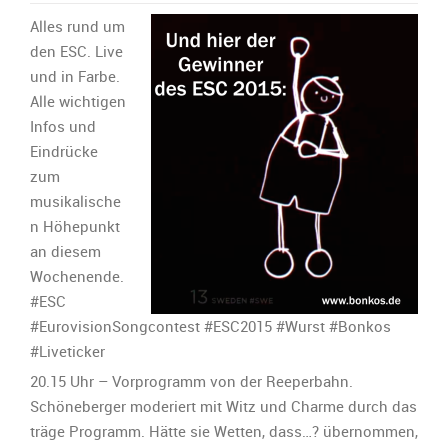
Liveticker
zum
Alles rund um
Eurovision
den ESC. Live
Songcontest
und in Farbe.
2015:
Alle wichtigen
Infos und
Eindrücke
zum
musikalische
n Höhepunkt
an diesem
Wochenende.
‪#‎ESC‬
‪#‎EurovisionSongcontest‬ ‪#‎ESC2015‬ ‪#‎Wurst‬ ‪#‎Bonkos‬
‪#‎Liveticker
20.15 Uhr – Vorprogramm von der Reeperbahn.
Schöneberger moderiert mit Witz und Charme durch das
träge Programm. Hätte sie Wetten, dass…? übernommen,