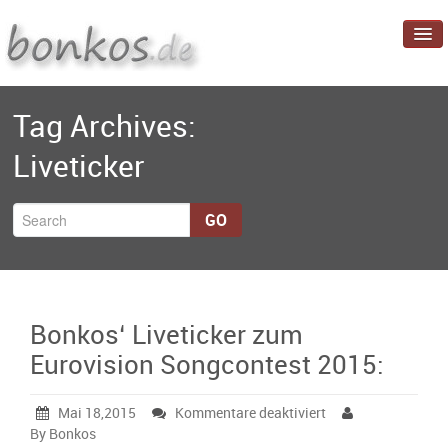
Startseite
Tag Archives:
Blog
Liveticker
Projekte
Über mich
GO
Bonkos‘ Liveticker zum
Eurovision Songcontest 2015:
für
Mai 18,2015
Kommentare deaktiviert
Bonkos‘
By Bonkos