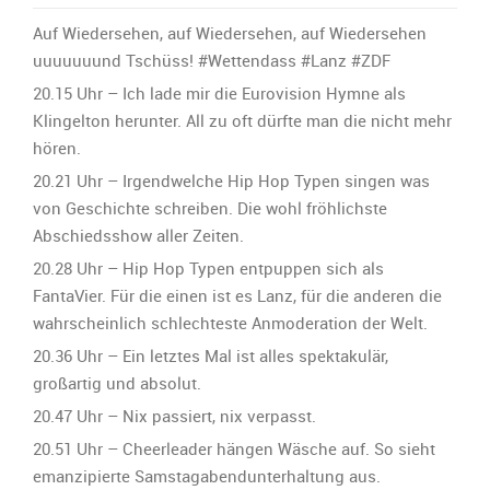
letzter
Wetten,
Auf Wiedersehen, auf Wiedersehen, auf Wiedersehen
dass…?
uuuuuuund Tschüss! ‪#‎Wettendass‬ ‪#‎Lanz‬ ‪#‎ZDF‬
Ticker:
20.15 Uhr – Ich lade mir die Eurovision Hymne als
Klingelton herunter. All zu oft dürfte man die nicht mehr
hören.
20.21 Uhr – Irgendwelche Hip Hop Typen singen was
von Geschichte schreiben. Die wohl fröhlichste
Abschiedsshow aller Zeiten.
20.28 Uhr – Hip Hop Typen entpuppen sich als
FantaVier. Für die einen ist es Lanz, für die anderen die
wahrscheinlich schlechteste Anmoderation der Welt.
20.36 Uhr – Ein letztes Mal ist alles spektakulär,
großartig und absolut.
20.47 Uhr – Nix passiert, nix verpasst.
20.51 Uhr – Cheerleader hängen Wäsche auf. So sieht
emanzipierte Samstagabendunterhaltung aus.