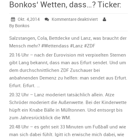
Bonkos‘ Wetten, dass…? Ticker:
für
Okt. 4,2014
Kommentare deaktiviert
Bonkos‘
By Bonkos
Wetten,
dass…?
Salzstangen, Cola, Bettdecke und Lanz, was braucht der
Ticker:
Mensch mehr? ‪#‎Wettendass‬ ‪#‎Lanz‬ ‪#‎ZDF
‬20.16 Uhr – nach der Eurovision mit verpixelten Sternen
gibt Lang bekannt, dass man aus Erfurt sendet. Und um
dem durchschnittlichen ZDF Zuschauer bei
anbahnenden Demenz zu helfen: man sendet aus Erfurt.
Erfurt. Erfurt. …
20.32 Uhr – Lanz moderiert tatsächlich allein. Atze
Schröder moderiert die Außenwette. Bei der Kinderwette
hüpft ein Knabe Bälle in Mülltonnen. Und entsorgt bis
zum Jahresrückblick die WM.
20.48 Uhr – es geht seit 33 Minuten um Fußball und wie
man sich dabei fühlt. Igitt ich erwische mich dabei, wie