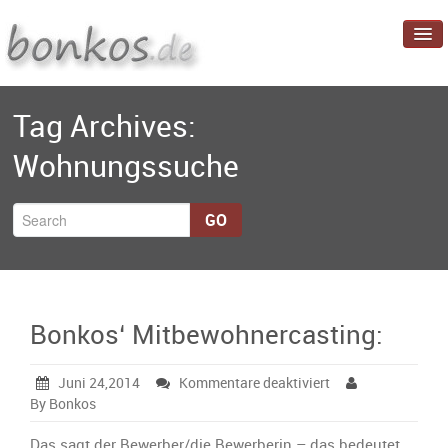
Startseite
Tag Archives:
Blog
Wohnungssuche
Projekte
Über mich
GO
Bonkos‘ Mitbewohnercasting:
für
Juni 24,2014
Kommentare deaktiviert
Bonkos‘
By Bonkos
Mitbewohnercasti
Das sagt der Bewerber/die Bewerberin – das bedeutet