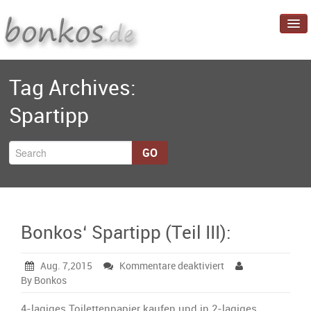
Startseite
Tag Archives:
Blog
Spartipp
Projekte
Über mich
GO
Bonkos‘ Spartipp (Teil III):
für
Aug. 7,2015
Kommentare deaktiviert
Bonkos‘
By Bonkos
Spartipp
(Teil
4-lagiges Toilettenpapier kaufen und in 2-lagiges