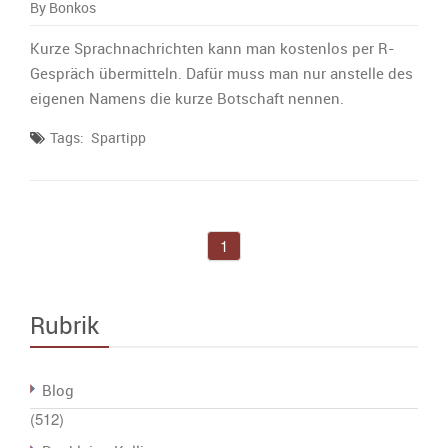
Bonkos‘
By Bonkos
Spartipp
(Teil
Kurze Sprachnachrichten kann man kostenlos per R-
I):
Gespräch übermitteln. Dafür muss man nur anstelle des
eigenen Namens die kurze Botschaft nennen.
Tags:
Spartipp
1
Rubrik
Blog
(512)