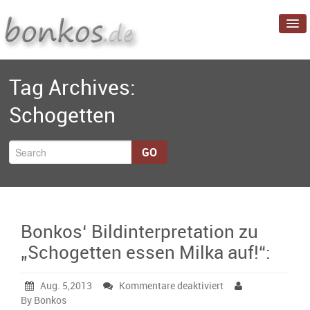
Startseite
Tag Archives:
Blog
Schogetten
Projekte
Über mich
GO
Bonkos‘ Bildinterpretation zu
„Schogetten essen Milka auf!“:
für
Aug. 5,2013
Kommentare deaktiviert
Bonkos‘
By Bonkos