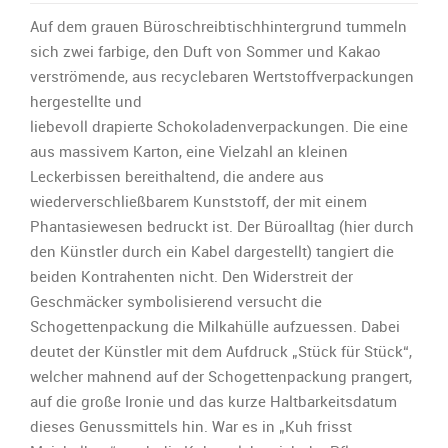
Bildinterpretation
zu
Auf dem grauen Büroschreibtischhintergrund tummeln
„Schogetten
sich zwei farbige, den Duft von Sommer und Kakao
essen
verströmende, aus recyclebaren Wertstoffverpackungen
Milka
hergestellte und
auf!“:
liebevoll drapierte Schokoladenverpackungen. Die eine
aus massivem Karton, eine Vielzahl an kleinen
Leckerbissen bereithaltend, die andere aus
wiederverschließbarem Kunststoff, der mit einem
Phantasiewesen bedruckt ist. Der Büroalltag (hier durch
den Künstler durch ein Kabel dargestellt) tangiert die
beiden Kontrahenten nicht. Den Widerstreit der
Geschmäcker symbolisierend versucht die
Schogettenpackung die Milkahülle aufzuessen. Dabei
deutet der Künstler mit dem Aufdruck „Stück für Stück“,
welcher mahnend auf der Schogettenpackung prangert,
auf die große Ironie und das kurze Haltbarkeitsdatum
dieses Genussmittels hin. War es in „Kuh frisst