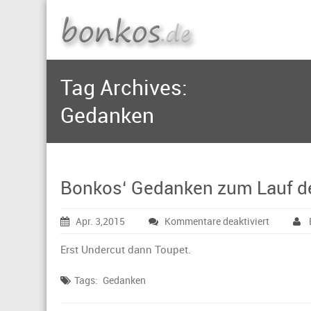
Tag Archives:
Gedanken
Bonkos‘ Gedanken zum Lauf de
für
Apr. 3,2015
Kommentare deaktiviert
Bonkos‘
Gedanke
Erst Undercut dann Toupet.
zum
Lauf
Tags:
Gedanken
der
Zeit: