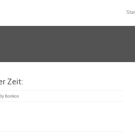
Star
r Zeit:
By Bonkos
n