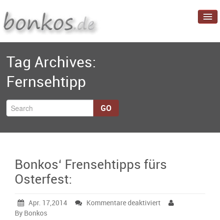
Startseite
Tag Archives:
Blog
Fernsehtipp
Projekte
Über mich
GO
Bonkos‘ Frensehtipps fürs
Osterfest:
für
Apr. 17,2014
Kommentare deaktiviert
Bonkos‘
By Bonkos