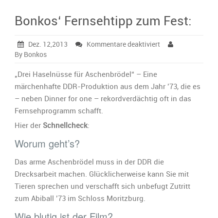
Bonkos‘ Fernsehtipp zum Fest:
für
Dez. 12,2013
Kommentare deaktiviert
Bonkos‘
By Bonkos
Fernsehtipp
zum
„Drei Haselnüsse für Aschenbrödel“ – Eine
Fest:
märchenhafte DDR-Produktion aus dem Jahr ’73, die es
– neben Dinner for one – rekordverdächtig oft in das
Fernsehprogramm schafft.
Hier der
Schnellcheck
:
Worum geht’s?
Das arme Aschenbrödel muss in der DDR die
Drecksarbeit machen. Glücklicherweise kann Sie mit
Tieren sprechen und verschafft sich unbefugt Zutritt
zum Abiball ’73 im Schloss Moritzburg.
Wie blutig ist der Film?