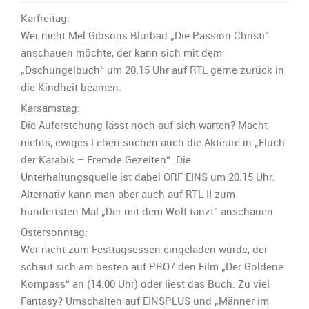
Frensehtipps
fürs
Karfreitag:
Osterfest:
Wer nicht Mel Gibsons Blutbad „Die Passion Christi“
anschauen möchte, der kann sich mit dem
„Dschungelbuch“ um 20.15 Uhr auf RTL gerne zurück in
die Kindheit beamen.
Karsamstag:
Die Auferstehung lässt noch auf sich warten? Macht
nichts, ewiges Leben suchen auch die Akteure in „Fluch
der Karabik – Fremde Gezeiten“. Die
Unterhaltungsquelle ist dabei ORF EINS um 20.15 Uhr.
Alternativ kann man aber auch auf RTL II zum
hundertsten Mal „Der mit dem Wolf tanzt“ anschauen.
Ostersonntag:
Wer nicht zum Festtagsessen eingeladen wurde, der
schaut sich am besten auf PRO7 den Film „Der Goldene
Kompass“ an (14.00 Uhr) oder liest das Buch. Zu viel
Fantasy? Umschalten auf EINSPLUS und „Männer im