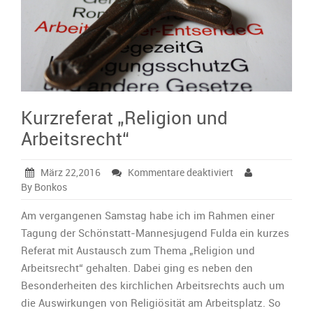
Kurzreferat „Religion und
Arbeitsrecht“
für
März 22,2016
Kommentare deaktiviert
Kurzreferat
By Bonkos
„Religion
und
Am vergangenen Samstag habe ich im Rahmen einer
Arbeitsrecht“
Tagung der Schönstatt-Mannesjugend Fulda ein kurzes
Referat mit Austausch zum Thema „Religion und
Arbeitsrecht“ gehalten. Dabei ging es neben den
Besonderheiten des kirchlichen Arbeitsrechts auch um
die Auswirkungen von Religiösität am Arbeitsplatz. So