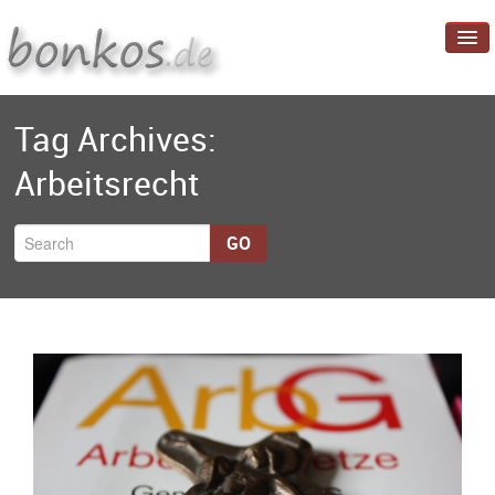
Startseite
Tag Archives:
Blog
Arbeitsrecht
Projekte
Über mich
GO