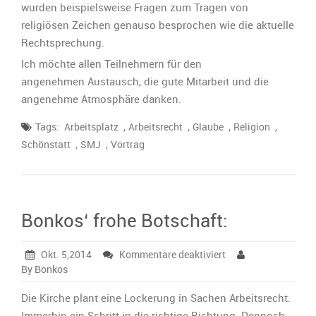
wurden beispielsweise Fragen zum Tragen von
religiösen Zeichen genauso besprochen wie die aktuelle
Rechtsprechung.
Ich möchte allen Teilnehmern für den
angenehmen Austausch, die gute Mitarbeit und die
angenehme Atmosphäre danken.
,
,
,
,
Tags:
Arbeitsplatz
Arbeitsrecht
Glaube
Religion
,
,
Schönstatt
SMJ
Vortrag
Bonkos‘ frohe Botschaft:
für
Okt. 5,2014
Kommentare deaktiviert
Bonkos‘
By Bonkos
frohe
Botschaft:
Die Kirche plant eine Lockerung in Sachen Arbeitsrecht.
Immerhin ein Schritt in die richtige Richtung. Dennoch