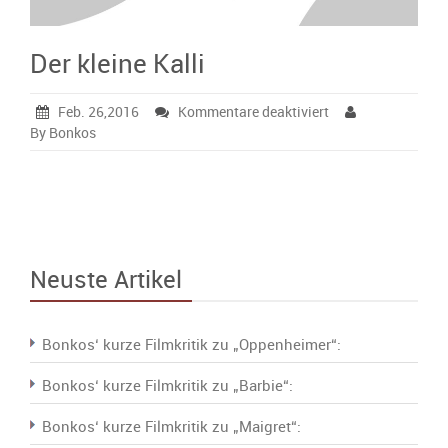
kl
Kal
Der kleine Kalli
(63)
Fi
für
Feb. 26,2016
Kommentare deaktiviert
(139
Der
By Bonkos
kleine
M
Kalli
5
(17)
Neuste Artikel
Bonkos‘ kurze Filmkritik zu „Oppenheimer“:
Bonkos‘ kurze Filmkritik zu „Barbie“:
Bonkos‘ kurze Filmkritik zu „Maigret“: