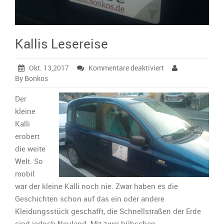
Kallis Lesereise
für
Okt. 13,2017
Kommentare deaktiviert
Kallis
By Bonkos
Lesereise
Der
kleine
Kalli
erobert
die weite
Welt. So
mobil
war der kleine Kalli noch nie. Zwar haben es die
Geschichten schon auf das ein oder andere
Kleidungsstück geschafft, die Schnellstraßen der Erde
sind jedoch Neuland. Mit zwei hübschen