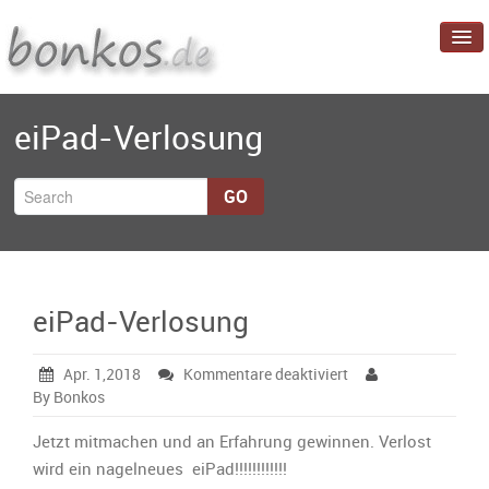
Startseite
eiPad-Verlosung
Blog
Projekte
GO
Über mich
eiPad-Verlosung
für
Apr. 1,2018
Kommentare deaktiviert
eiPad-
By Bonkos
Verlosung
Jetzt mitmachen und an Erfahrung gewinnen. Verlost
wird ein nagelneues eiPad!!!!!!!!!!!!