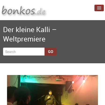
Startseite
Der kleine Kalli –
Blog
Weltpremiere
Projekte
Über mich
GO