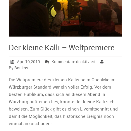
Der kleine Kalli – Weltpremiere
für
Apr. 19,2019
Kommentare deaktiviert
Der
By Bonkos
kleine
Kalli
Die Weltpremiere des kleinen Kallis beim OpenMic im
–
Würzburger Standard war ein voller Erfolg. Vor dem
Weltpremiere
besten Publikum, dass sich an diesem Abend in
Würzburg auftreiben lies, konnte der kleine Kalli sich
beweisen. Zum Glück gibt es einen Livemitschnitt und
damit die Möglichkeit, das historische Ereignis noch
einmal anzuschauen: