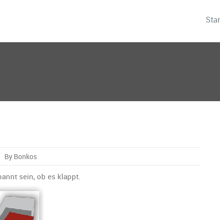
Star
By Bonkos
’
fensive
annt sein, ob es klappt.