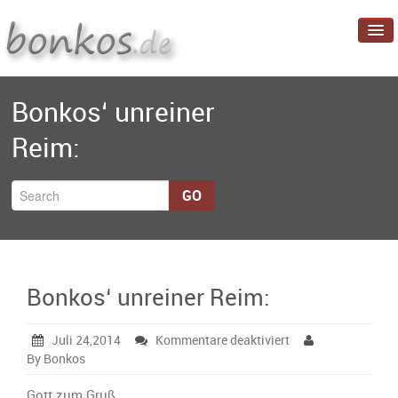
Startseite
Bonkos‘ unreiner
Blog
Reim:
Projekte
Über mich
GO
Bonkos‘ unreiner Reim:
für
Juli 24,2014
Kommentare deaktiviert
Bonkos‘
By Bonkos
unreiner
Reim:
Gott zum Gruß,