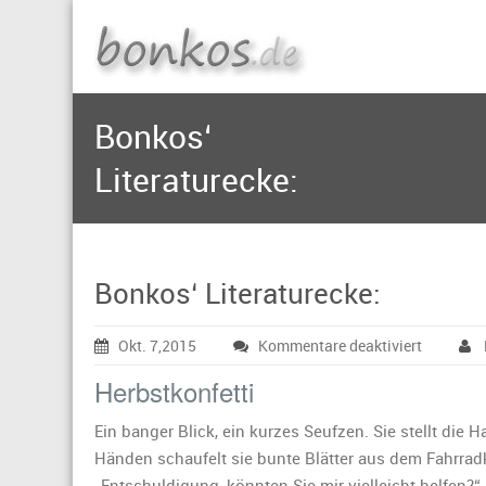
Bonkos‘
Literaturecke:
Bonkos‘ Literaturecke:
für
Okt. 7,2015
Kommentare deaktiviert
Bonkos‘
Herbstkonfetti
Literatur
Ein banger Blick, ein kurzes Seufzen. Sie stellt die
Händen schaufelt sie bunte Blätter aus dem Fahrradko
„Entschuldigung, könnten Sie mir vielleicht helfen?“ Le