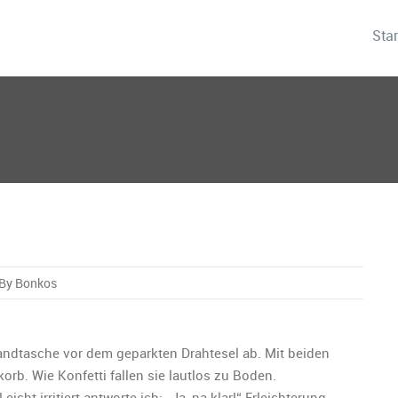
Star
By Bonkos
ecke:
 Handtasche vor dem geparkten Drahtesel ab. Mit beiden
rb. Wie Konfetti fallen sie lautlos zu Boden.
icht irritiert antworte ich: „Ja, na klar!“ Erleichterung