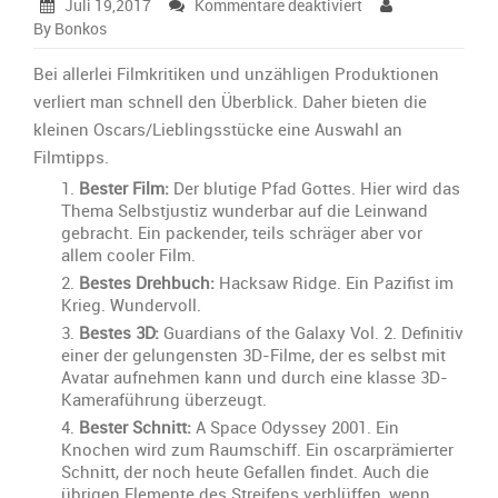
für
Juli 19,2017
Kommentare deaktiviert
Bonkos‘
By Bonkos
Lieblingsstücke
aus
Bei allerlei Filmkritiken und unzähligen Produktionen
Film
verliert man schnell den Überblick. Daher bieten die
und
kleinen Oscars/Lieblingsstücke eine Auswahl an
Fernsehen:
Filmtipps.
Bester Film:
Der blutige Pfad Gottes. Hier wird das
Thema Selbstjustiz wunderbar auf die Leinwand
gebracht. Ein packender, teils schräger aber vor
allem cooler Film.
Bestes Drehbuch:
Hacksaw Ridge. Ein Pazifist im
Krieg. Wundervoll.
Bestes 3D:
Guardians of the Galaxy Vol. 2. Definitiv
einer der gelungensten 3D-Filme, der es selbst mit
Avatar aufnehmen kann und durch eine klasse 3D-
Kameraführung überzeugt.
Bester Schnitt:
A Space Odyssey 2001. Ein
Knochen wird zum Raumschiff. Ein oscarprämierter
Schnitt, der noch heute Gefallen findet. Auch die
übrigen Elemente des Streifens verblüffen, wenn