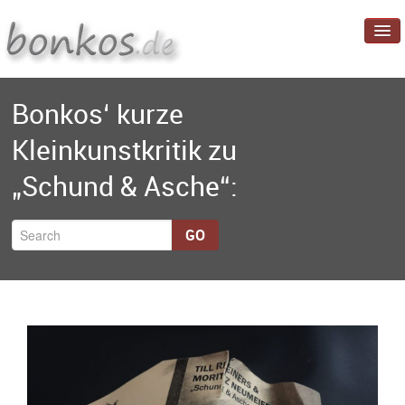
Startseite
Bonkos‘ kurze
Blog
Kleinkunstkritik zu
Projekte
„Schund & Asche“:
Über mich
GO