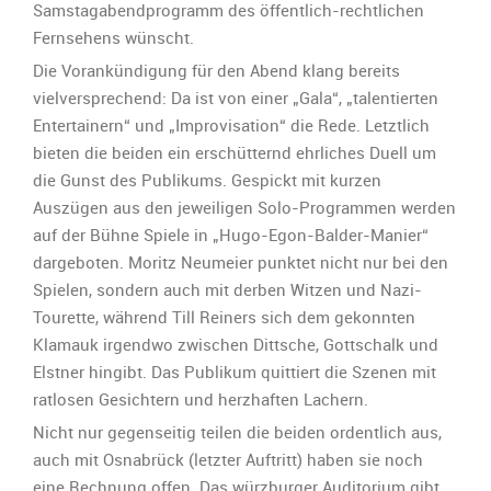
Samstagabendprogramm des öffentlich-rechtlichen
Fernsehens wünscht.
Die Vorankündigung für den Abend klang bereits
vielversprechend: Da ist von einer „Gala“, „talentierten
Entertainern“ und „Improvisation“ die Rede. Letztlich
bieten die beiden ein erschütternd ehrliches Duell um
die Gunst des Publikums. Gespickt mit kurzen
Auszügen aus den jeweiligen Solo-Programmen werden
auf der Bühne Spiele in „Hugo-Egon-Balder-Manier“
dargeboten. Moritz Neumeier punktet nicht nur bei den
Spielen, sondern auch mit derben Witzen und Nazi-
Tourette, während Till Reiners sich dem gekonnten
Klamauk irgendwo zwischen Dittsche, Gottschalk und
Elstner hingibt. Das Publikum quittiert die Szenen mit
ratlosen Gesichtern und herzhaften Lachern.
Nicht nur gegenseitig teilen die beiden ordentlich aus,
auch mit Osnabrück (letzter Auftritt) haben sie noch
eine Rechnung offen. Das würzburger Auditorium gibt