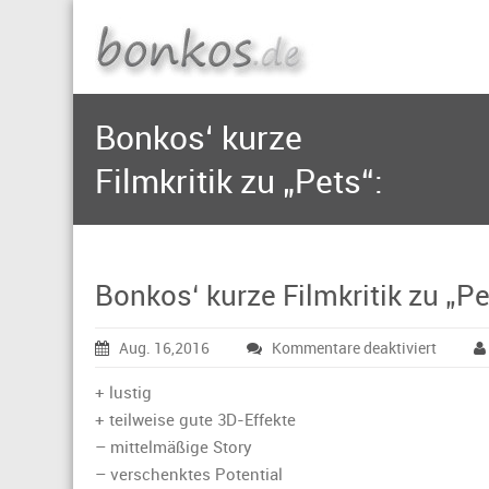
Bonkos‘ kurze
Filmkritik zu „Pets“:
Bonkos‘ kurze Filmkritik zu „Pe
für
Aug. 16,2016
Kommentare deaktiviert
Bonkos
kurze
+ lustig
Filmkrit
+ teilweise gute 3D-Effekte
zu
– mittelmäßige Story
„Pets“:
– verschenktes Potential