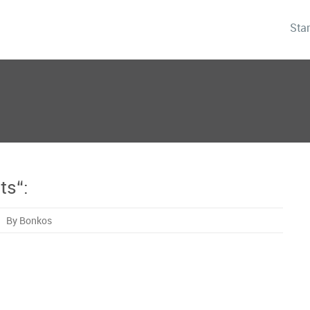
Star
ts“:
By Bonkos
‘
ik