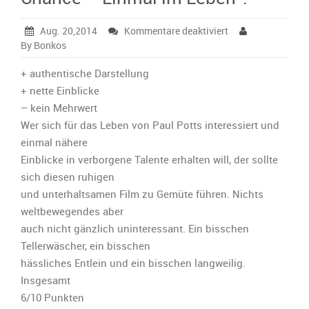
für
Aug. 20,2014
Kommentare deaktiviert
Bonkos‘
By Bonkos
kurze
Filmkritik
+ authentische Darstellung
zu
+ nette Einblicke
„One
– kein Mehrwert
Chance
Wer sich für das Leben von Paul Potts interessiert und
–
Einmal
einmal nähere
im
Einblicke in verborgene Talente erhalten will, der sollte
Leben“:
sich diesen ruhigen
und unterhaltsamen Film zu Gemüte führen. Nichts
weltbewegendes aber
auch nicht gänzlich uninteressant. Ein bisschen
Tellerwäscher, ein bisschen
hässliches Entlein und ein bisschen langweilig.
Insgesamt
6/10 Punkten