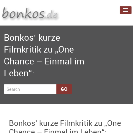
Startseite
Bonkos‘ kurze
Blog
Filmkritik zu „One
Projekte
Chance – Einmal im
Über mich
Leben“:
GO
Bonkos‘ kurze Filmkritik zu „One
Chance – Einmal im Leben“: