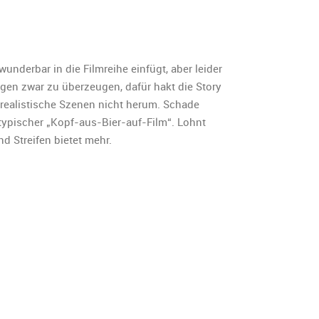
ik
n:
wunderbar in die Filmreihe einfügt, aber leider
ble
ögen zwar zu überzeugen, dafür hakt die Story
realistische Szenen nicht herum. Schade
:
 typischer „Kopf-aus-Bier-auf-Film“. Lohnt
d Streifen bietet mehr.