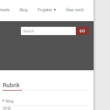
tseite
Blog
Projekte
Über mich
GO
Rubrik
Blog
(512)