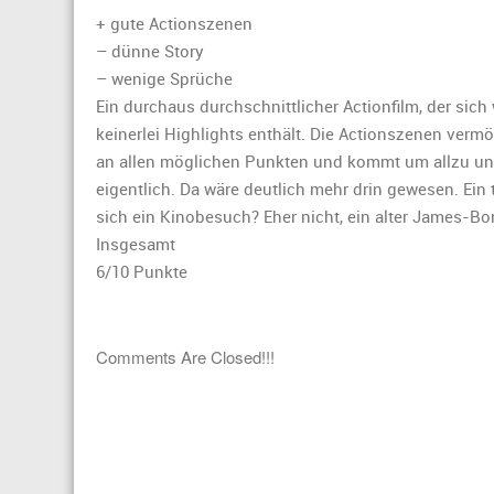
kurze
+ gute Actionszenen
Filmkrit
– dünne Story
zu
– wenige Sprüche
„Missio
Ein durchaus durchschnittlicher Actionfilm, der sich 
Impossi
–
keinerlei Highlights enthält. Die Actionszenen verm
Rogue
an allen möglichen Punkten und kommt um allzu un
Nation“
eigentlich. Da wäre deutlich mehr drin gewesen. Ein
sich ein Kinobesuch? Eher nicht, ein alter James-Bon
Insgesamt
6/10 Punkte
Comments Are Closed!!!