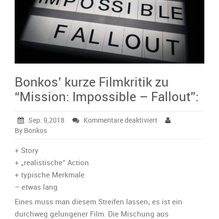
Bonkos’ kurze Filmkritik zu
“Mission: Impossible – Fallout”:
für
Sep. 9,2018
Kommentare deaktiviert
Bonkos’
By Bonkos
kurze
Filmkritik
+ Story
zu
+ „realistische“ Action
“Mission:
+ typische Merkmale
Impossible
– etwas lang
–
Fallout”:
Eines muss man diesem Streifen lassen; es ist ein
durchweg gelungener Film. Die Mischung aus