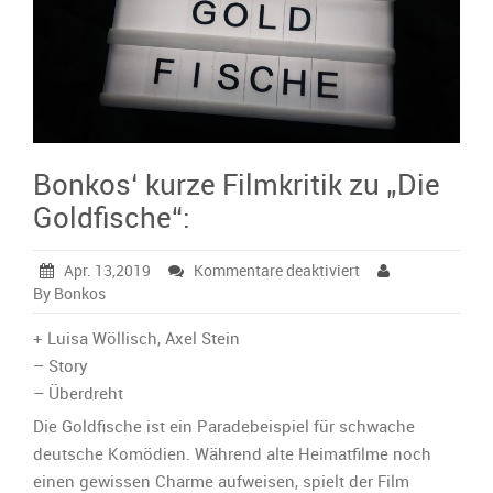
Bonkos‘ kurze Filmkritik zu „Die
Goldfische“:
für
Apr. 13,2019
Kommentare deaktiviert
Bonkos‘
By Bonkos
kurze
Filmkritik
+ Luisa Wöllisch, Axel Stein
zu
– Story
„Die
– Überdreht
Goldfische“:
Die Goldfische ist ein Paradebeispiel für schwache
deutsche Komödien. Während alte Heimatfilme noch
einen gewissen Charme aufweisen, spielt der Film