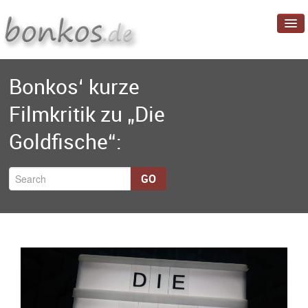
Startseite
Bonkos‘ kurze
Blog
Filmkritik zu „Die
Projekte
Goldfische“:
Über mich
GO