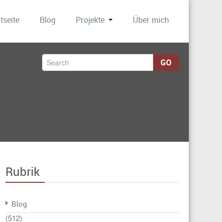
tseite
Blog
Projekte
Über mich
GO
Rubrik
Blog
(512)