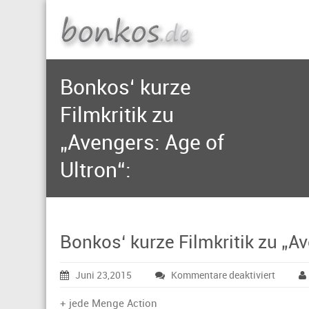
Bonkos‘ kurze
Filmkritik zu
„Avengers: Age of
Ultron“:
Bonkos‘ kurze Filmkritik zu „Av
für
Juni 23,2015
Kommentare deaktiviert
Bonkos
kurze
+ jede Menge Action