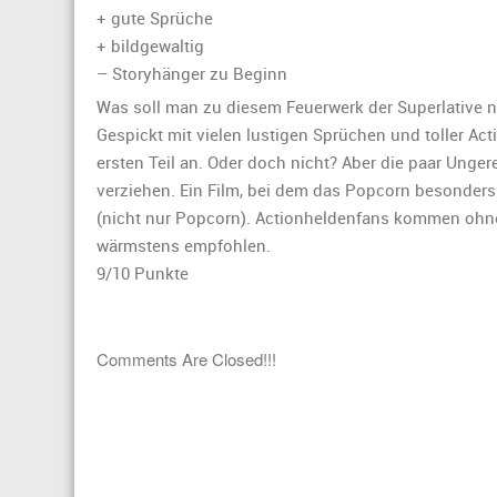
Filmkrit
+ gute Sprüche
zu
+ bildgewaltig
„Avenge
– Storyhänger zu Beginn
Age
of
Was soll man zu diesem Feuerwerk der Superlative n
Ultron“:
Gespickt mit vielen lustigen Sprüchen und toller Act
ersten Teil an. Oder doch nicht? Aber die paar Unge
verziehen. Ein Film, bei dem das Popcorn besonde
(nicht nur Popcorn). Actionheldenfans kommen ohneh
wärmstens empfohlen.
9/10 Punkte
Comments Are Closed!!!