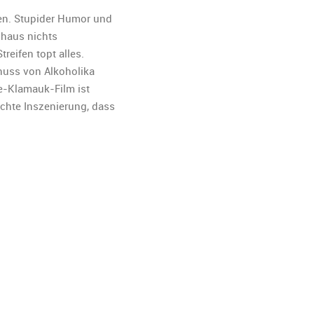
nen. Stupider Humor und
chaus nichts
reifen topt alles.
nuss von Alkoholika
e-Klamauk-Film ist
echte Inszenierung, dass