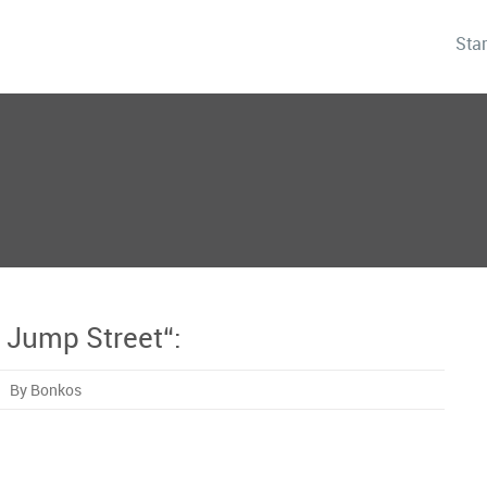
Star
2 Jump Street“:
By Bonkos
‘
ik