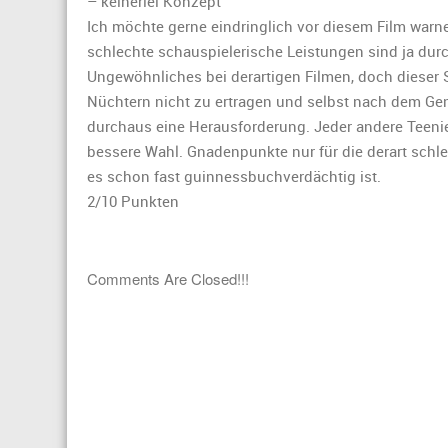
– keinerlei Konzept
„22
Ich möchte gerne eindringlich vor diesem Film war
Jump
Street“:
schlechte schauspielerische Leistungen sind ja dur
Ungewöhnliches bei derartigen Filmen, doch dieser St
Nüchtern nicht zu ertragen und selbst nach dem Ge
durchaus eine Herausforderung. Jeder andere Teeni
bessere Wahl. Gnadenpunkte nur für die derart schl
es schon fast guinnessbuchverdächtig ist.
2/10 Punkten
Comments Are Closed!!!