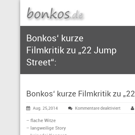
Bonkos‘ kurze
Filmkritik zu „22 Jump
Street“:
Bonkos‘ kurze Filmkritik zu „2
für
Aug. 25,2014
Kommentare deaktiviert
Bonkos
kurze
– flache Witze
Filmkrit
– langweilige Story
zu