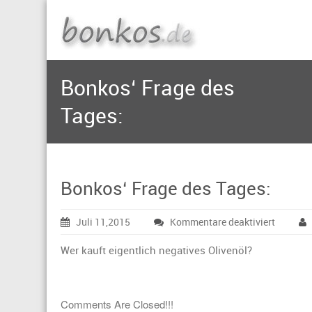
Bonkos‘ Frage des
Tages:
Bonkos‘ Frage des Tages:
für
Juli 11,2015
Kommentare deaktiviert
Bonkos‘
Frage
Wer kauft eigentlich negatives Olivenöl?
des
Tages:
Comments Are Closed!!!