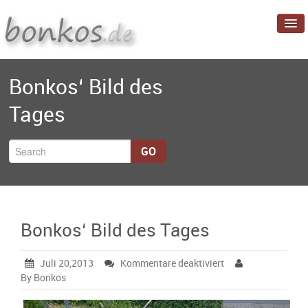
Startseite
Bonkos‘ Bild des
Blog
Tages
Projekte
Über mich
GO
Bonkos‘ Bild des Tages
für
Juli 20,2013
Kommentare deaktiviert
Bonkos‘
By Bonkos
Bild
des