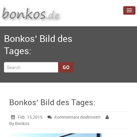
Startseite
Bonkos‘ Bild des
Blog
Tages:
Projekte
Über mich
GO
Bonkos‘ Bild des Tages:
für
Feb. 15,2015
Kommentare deaktiviert
Bonkos‘
By Bonkos
Bild
des