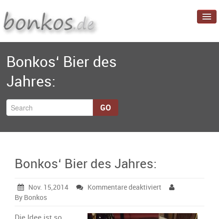
Startseite
Bonkos‘ Bier des
Blog
Jahres:
Projekte
Über mich
GO
Bonkos‘ Bier des Jahres:
für
Nov. 15,2014
Kommentare deaktiviert
Bonkos‘
By Bonkos
Bier
des
Die Idee ist so