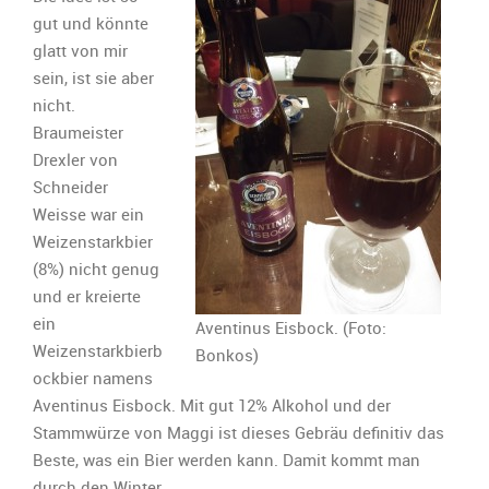
Jahres:
gut und könnte
glatt von mir
sein, ist sie aber
nicht.
Braumeister
Drexler von
Schneider
Weisse war ein
Weizenstarkbier
(8%) nicht genug
und er kreierte
ein
Aventinus Eisbock. (Foto:
Weizenstarkbierb
Bonkos)
ockbier namens
Aventinus Eisbock. Mit gut 12% Alkohol und der
Stammwürze von Maggi ist dieses Gebräu definitiv das
Beste, was ein Bier werden kann. Damit kommt man
durch den Winter.