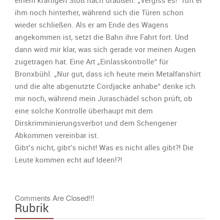
einem kräftigen Stoß nach draußen. „Vergiss es!“ ruft er
ihm noch hinterher, während sich die Türen schon
wieder schließen. Als er am Ende des Wagens
angekommen ist, setzt die Bahn ihre Fahrt fort. Und
dann wird mir klar, was sich gerade vor meinen Augen
zugetragen hat. Eine Art „Einlasskontrolle“ für
Bronxbühl. „Nur gut, dass ich heute mein Metalfanshirt
und die alte abgenutzte Cordjacke anhabe“ denke ich
mir noch, während mein Juraschädel schon prüft, ob
eine solche Kontrolle überhaupt mit dem
Dirskrimminierungsverbot und dem Schengener
Abkommen vereinbar ist.
Gibt’s nicht, gibt’s nicht! Was es nicht alles gibt?! Die
Leute kommen echt auf Ideen!?!
Comments Are Closed!!!
Rubrik