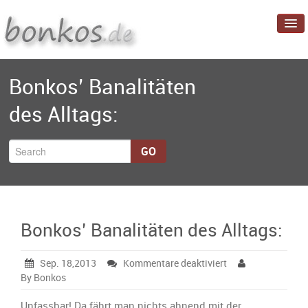
Startseite
Bonkos’ Banalitäten
Blog
des Alltags:
Projekte
Über mich
GO
Bonkos’ Banalitäten des Alltags:
für
Sep. 18,2013
Kommentare deaktiviert
Bonkos’
By Bonkos
Banalitäten
des
Unfassbar! Da fährt man nichts ahnend mit der