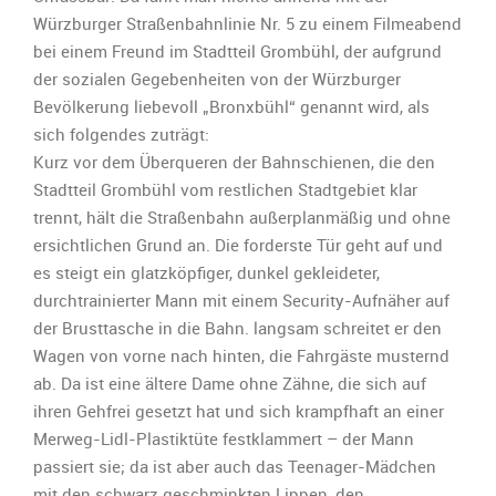
Alltags:
Würzburger Straßenbahnlinie Nr. 5 zu einem Filmeabend
bei einem Freund im Stadtteil Grombühl, der aufgrund
der sozialen Gegebenheiten von der Würzburger
Bevölkerung liebevoll „Bronxbühl“ genannt wird, als
sich folgendes zuträgt:
Kurz vor dem Überqueren der Bahnschienen, die den
Stadtteil Grombühl vom restlichen Stadtgebiet klar
trennt, hält die Straßenbahn außerplanmäßig und ohne
ersichtlichen Grund an. Die forderste Tür geht auf und
es steigt ein glatzköpfiger, dunkel gekleideter,
durchtrainierter Mann mit einem Security-Aufnäher auf
der Brusttasche in die Bahn. langsam schreitet er den
Wagen von vorne nach hinten, die Fahrgäste musternd
ab. Da ist eine ältere Dame ohne Zähne, die sich auf
ihren Gehfrei gesetzt hat und sich krampfhaft an einer
Merweg-Lidl-Plastiktüte festklammert – der Mann
passiert sie; da ist aber auch das Teenager-Mädchen
mit den schwarz geschminkten Lippen, den