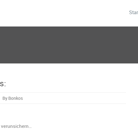
Star
s:
By Bonkos
‘
äten
r verunsichern…