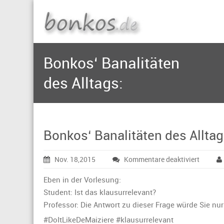
Bonkos‘ Banalitäten
des Alltags:
Bonkos‘ Banalitäten des Alltag
für
Nov. 18,2015
Kommentare deaktiviert
Bonkos
Banalit
Eben in der Vorlesung:
des
Student: Ist das klausurrelevant?
Alltags:
Professor: Die Antwort zu dieser Frage würde Sie nu
‪#‎DoItLikeDeMaiziere‬ ‪#‎klausurrelevant‬