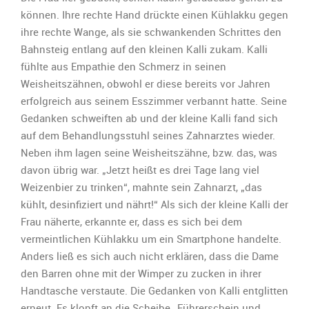
Kalli
können. Ihre rechte Hand drückte einen Kühlakku gegen
–
ihre rechte Wange, als sie schwankenden Schrittes den
au
Bahnsteig entlang auf den kleinen Kalli zukam. Kalli
Backe!
fühlte aus Empathie den Schmerz in seinen
Weisheitszähnen, obwohl er diese bereits vor Jahren
erfolgreich aus seinem Esszimmer verbannt hatte. Seine
Gedanken schweiften ab und der kleine Kalli fand sich
auf dem Behandlungsstuhl seines Zahnarztes wieder.
Neben ihm lagen seine Weisheitszähne, bzw. das, was
davon übrig war. „Jetzt heißt es drei Tage lang viel
Weizenbier zu trinken“, mahnte sein Zahnarzt, „das
kühlt, desinfiziert und nährt!“ Als sich der kleine Kalli der
Frau näherte, erkannte er, dass es sich bei dem
vermeintlichen Kühlakku um ein Smartphone handelte.
Anders ließ es sich auch nicht erklären, dass die Dame
den Barren ohne mit der Wimper zu zucken in ihrer
Handtasche verstaute. Die Gedanken von Kalli entglitten
erneut. Es klopft an die Scheibe „Führerschein und