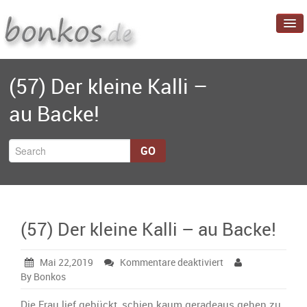
Startseite
(57) Der kleine Kalli –
Blog
au Backe!
Projekte
Über mich
GO
(57) Der kleine Kalli – au Backe!
für
Mai 22,2019
Kommentare deaktiviert
(57)
By Bonkos
Der
kleine
Die Frau lief gebückt, schien kaum geradeaus gehen zu