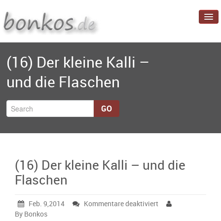
Startseite
(16) Der kleine Kalli –
Blog
und die Flaschen
Projekte
Über mich
GO
(16) Der kleine Kalli – und die
Flaschen
für
Feb. 9,2014
Kommentare deaktiviert
(16)
By Bonkos