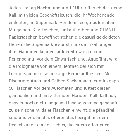
Der
kleine
Jeden Freitag Nachmittag um 17 Uhr trifft sich der kleine
Kalli
Kalli mit vielen Geschäftsleuten, die ihr Wochenende
–
einleuten, im Supermarkt vor dem Leergutautomaten.
und
Mit gelben IKEA Taschen, Einkaufkörben und CHANEL-
die
Flaschen
Papiertaschen bewaffnet stehen die casual gekleideten
Herren, die Supermärkte sonst nur von Erzählungen
ihrer Gattinnen kennen, aufgereiht wie auf einer
Perlenschnur vor dem Einwurfschlund. Angeführt wird
die Polognaise von einem Rentner, der sich mit
Leergutsammeln seine karge Rente aufbessert. Mit
Discountertüten und Gelben Säcken steht er mit knapp
50 Flaschen vor dem Automaten und füttert diesen
gemächlich und mit zitternden Händen. Kalli fällt auf,
dass er noch nicht lange im Flaschensammelgeschäft
zu sein scheint, da er Flaschen einwirft, die pfandfrei
sind und zudem des öfteren das Leergut mit dem
Deckel zuerst einlegt. Fehler, die einem erfahrenen