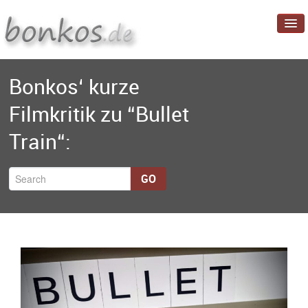
Startseite
Bonkos‘ kurze
Blog
Filmkritik zu “Bullet
Projekte
Train“:
Über mich
GO