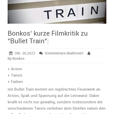
Bonkos‘ kurze Filmkritik zu
“Bullet Train“:
für
Okt. 20,2022
Kommentare deaktiviert
Bonkos‘
By Bonkos
kurze
Filmkritik
+ Action
zu
+ Twists
“Bullet
+ Farben
Train“:
mit Bullet Train kommt ein regelrechtes Feuerwerk an
Action, Spaß und Spannung auf die Leinwand. Dabei
knallt es nicht nur gewaltig, sondern insbesondere die
verschiedenen Twists verleihen dem Streifen neben den